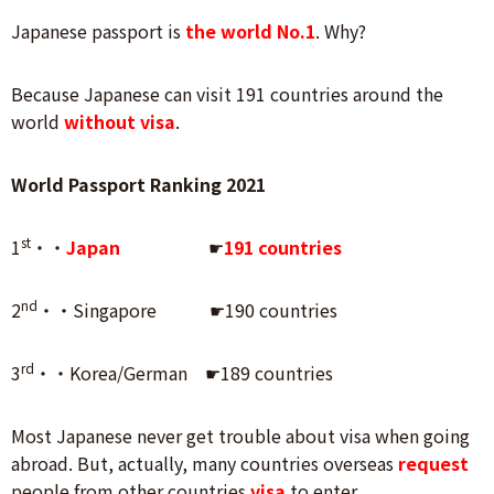
Japanese passport is
the world No.1
. Why?
Because Japanese can visit 191 countries around the
world
without visa
.
World Passport Ranking 2021
st
1
・・
Japan
☛
191 countries
nd
2
・・Singapore ☛190 countries
rd
3
・・Korea/German ☛189 countries
Most Japanese never get trouble about visa when going
abroad. But, actually, many countries overseas
request
people from other countries
visa
to enter.