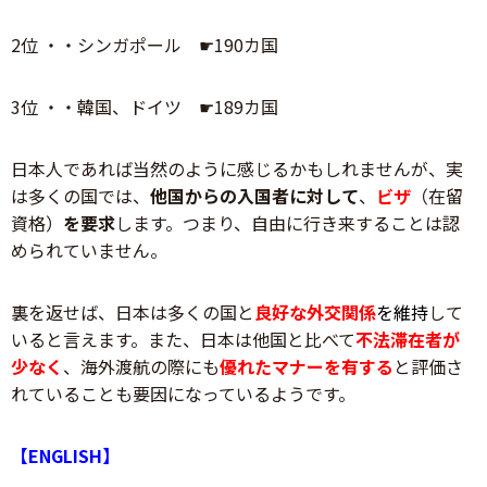
2位 ・・シンガポール ☛190カ国
3位 ・・韓国、ドイツ ☛189カ国
日本人であれば当然のように感じるかもしれませんが、実
は多くの国では、
他国からの入国者に対して
、
ビザ
（在留
資格）
を要求
します。つまり、自由に行き来することは認
められていません。
裏を返せば、日本は多くの国と
良好な外交関係
を維持
して
いると言えます。また、日本は他国と比べて
不法滞在者が
少なく
、海外渡航の際にも
優れたマナーを有する
と評価さ
れていることも要因になっているようです。
【ENGLISH】