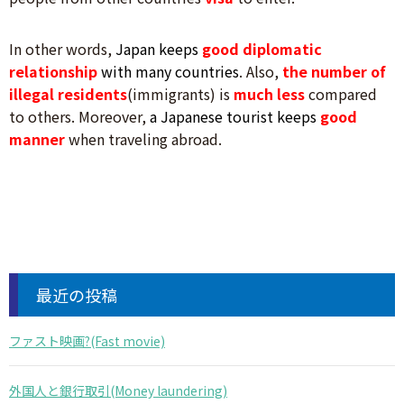
In other words,
Japan keeps
good diplomatic
relationship
with many countries
. Also,
the number of
illegal
residents
(immigrants) is
much less
compared
to others. Moreover,
a Japanese tourist keeps
good
manner
when traveling abroad.
最近の投稿
ファスト映画?(Fast movie)
外国人と銀行取引(Money laundering)